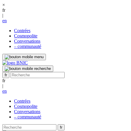
×
fr
|
en
Contrées
Cosmopolite
Conversations
– communauté
fr
|
en
Contrées
Cosmopolite
Conversations
– communauté