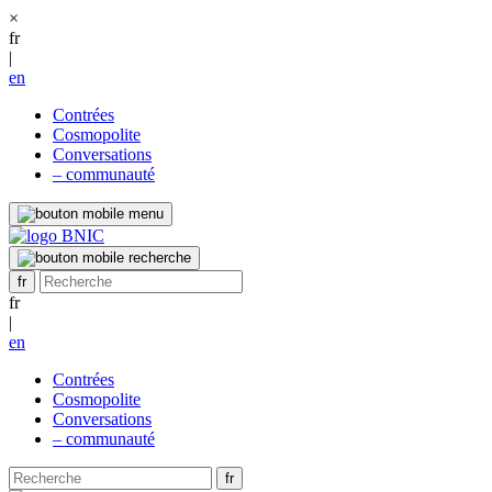
×
fr
|
en
Contrées
Cosmopolite
Conversations
– communauté
fr
|
en
Contrées
Cosmopolite
Conversations
– communauté