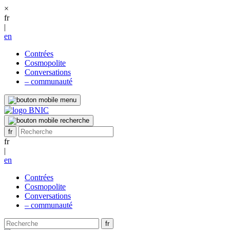
×
fr
|
en
Contrées
Cosmopolite
Conversations
– communauté
fr
|
en
Contrées
Cosmopolite
Conversations
– communauté