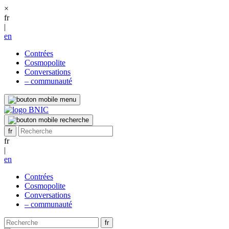
×
fr
|
en
Contrées
Cosmopolite
Conversations
– communauté
fr
|
en
Contrées
Cosmopolite
Conversations
– communauté