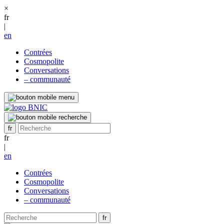
×
fr
|
en
Contrées
Cosmopolite
Conversations
– communauté
fr
|
en
Contrées
Cosmopolite
Conversations
– communauté