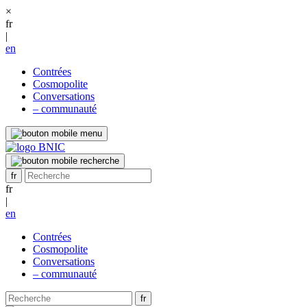
×
fr
|
en
Contrées
Cosmopolite
Conversations
– communauté
fr
|
en
Contrées
Cosmopolite
Conversations
– communauté