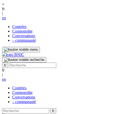
×
fr
|
en
Contrées
Cosmopolite
Conversations
– communauté
fr
|
en
Contrées
Cosmopolite
Conversations
– communauté