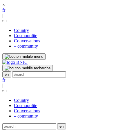
×
fr
|
en
Country
Cosmopolite
Conversations
– community
fr
|
en
Country
Cosmopolite
Conversations
– community