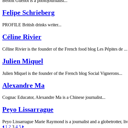
Benoît Guenot is a photojournalist...
Felipe Schrieberg
PROFILE British drinks writer...
Céline Rivier
Céline Rivier is the founder of the French food blog Les Pépites de ...
Julien Miquel
Julien Miquel is the founder of the French blog Social Vignerons...
Alexandre Ma
Cognac Educator, Alexandre Ma is a Chinese journalist...
Peyo Lissarrague
Peyo Lissarrague Marie Raymond is a journalist and a globetrotter, li
1
2
3
4
5