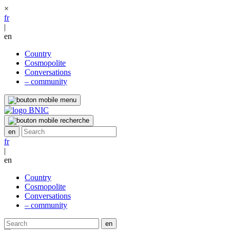
×
fr
|
en
Country
Cosmopolite
Conversations
– community
fr
|
en
Country
Cosmopolite
Conversations
– community