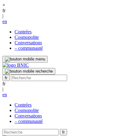
×
fr
|
en
Contrées
Cosmopolite
Conversations
– communauté
fr
|
en
Contrées
Cosmopolite
Conversations
– communauté