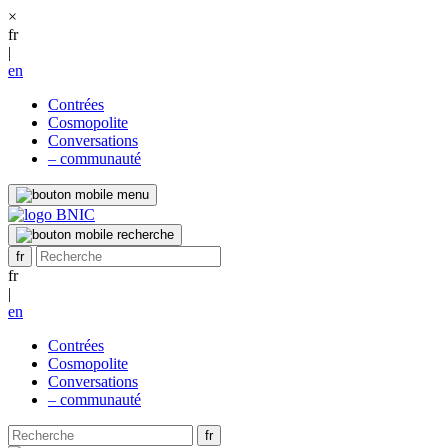
×
fr
|
en
Contrées
Cosmopolite
Conversations
– communauté
fr
|
en
Contrées
Cosmopolite
Conversations
– communauté