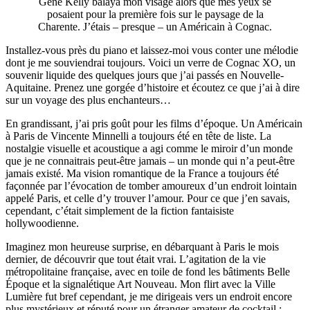
Gene Kelly balaya mon visage alors que mes yeux se
posaient pour la première fois sur le paysage de la
Charente. J’étais – presque – un Américain à Cognac.
Installez-vous près du piano et laissez-moi vous conter une mélodie
dont je me souviendrai toujours. Voici un verre de Cognac XO, un
souvenir liquide des quelques jours que j’ai passés en Nouvelle-
Aquitaine. Prenez une gorgée d’histoire et écoutez ce que j’ai à dire
sur un voyage des plus enchanteurs…
En grandissant, j’ai pris goût pour les films d’époque. Un Américain
à Paris de Vincente Minnelli a toujours été en tête de liste. La
nostalgie visuelle et acoustique a agi comme le miroir d’un monde
que je ne connaitrais peut-être jamais – un monde qui n’a peut-être
jamais existé. Ma vision romantique de la France a toujours été
façonnée par l’évocation de tomber amoureux d’un endroit lointain
appelé Paris, et celle d’y trouver l’amour. Pour ce que j’en savais,
cependant, c’était simplement de la fiction fantaisiste
hollywoodienne.
Imaginez mon heureuse surprise, en débarquant à Paris le mois
dernier, de découvrir que tout était vrai. L’agitation de la vie
métropolitaine française, avec en toile de fond les bâtiments Belle
Époque et la signalétique Art Nouveau. Mon flirt avec la Ville
Lumière fut bref cependant, je me dirigeais vers un endroit encore
plus mystérieux et réputé pour un étranger amateur de cocktail :