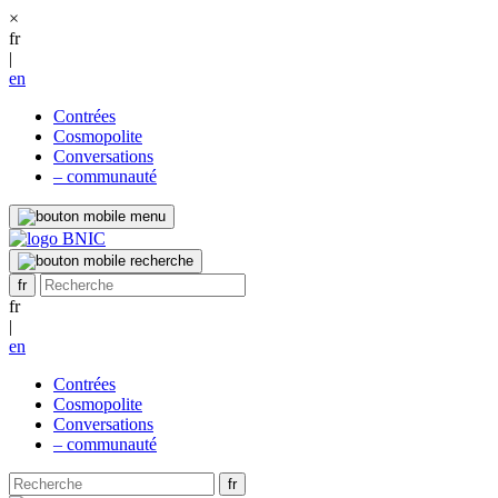
×
fr
|
en
Contrées
Cosmopolite
Conversations
– communauté
fr
|
en
Contrées
Cosmopolite
Conversations
– communauté