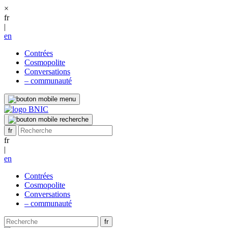
×
fr
|
en
Contrées
Cosmopolite
Conversations
– communauté
fr
|
en
Contrées
Cosmopolite
Conversations
– communauté