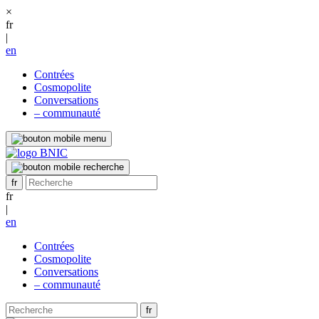
×
fr
|
en
Contrées
Cosmopolite
Conversations
– communauté
fr
|
en
Contrées
Cosmopolite
Conversations
– communauté