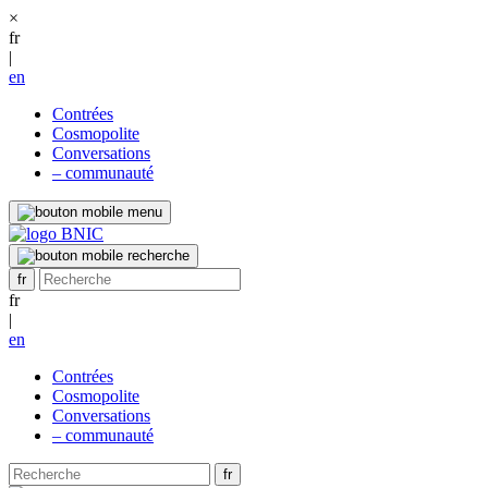
×
fr
|
en
Contrées
Cosmopolite
Conversations
– communauté
fr
|
en
Contrées
Cosmopolite
Conversations
– communauté