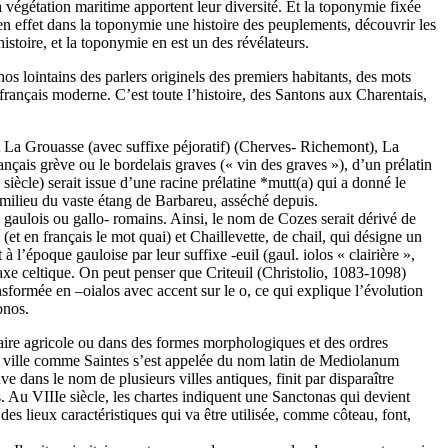
la végétation maritime apportent leur diversité. Et la toponymie fixée
 en effet dans la toponymie une histoire des peuplements, découvrir les
histoire, et la toponymie en est un des révélateurs.
hos lointains des parlers originels des premiers habitants, des mots
 français moderne. C’est toute l’histoire, des Santons aux Charentais,
et La Grouasse (avec suffixe péjoratif) (Cherves- Richemont), La
çais grève ou le bordelais graves (« vin des graves »), d’un prélatin
iècle) serait issue d’une racine prélatine *mutt(a) qui a donné le
u milieu du vaste étang de Barbareu, asséché depuis.
 gaulois ou gallo- romains. Ainsi, le nom de Cozes serait dérivé de
et en français le mot quai) et Chaillevette, de chail, qui désigne un
 l’époque gauloise par leur suffixe -euil (gaul. iolos « clairière »,
axe celtique. On peut penser que Criteuil (Christolio, 1083-1098)
ansformée en –oialos avec accent sur le o, ce qui explique l’évolution
onos.
laire agricole ou dans des formes morphologiques et des ordres
e ville comme Saintes s’est appelée du nom latin de Mediolanum
 dans le nom de plusieurs villes antiques, finit par disparaître
. Au VIIIe siècle, les chartes indiquent une Sanctonas qui devient
es lieux caractéristiques qui va être utilisée, comme côteau, font,