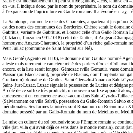
Mais c’est indéniablement un petit suffixe gaulois, -acos, latinisé en 
en –us. Il indique donc, par le nom du propriétaire, le nom du domain
à l’expansion de l’agriculture en Gaule romaine. Il a évolué en –ay, –é,
La Saintonge, comme le reste des Charentes, appartenant jusqu’aux X
est des noms des communes des Borderies. Chérac serait le domaine d’
Gabritus, variante de Gabritius, et Louzac celle d’un Gallo-Romain 
(Talziaco, Tauzac en 991-1018) celui de Tautius, d’Angeac-Champagn
homonyme Angeac-Charente), la propriété d’un riche gallo-romain nomm
Petit Juillac (commune de Saint-Martial-sur-Né).
Mais Genté (Agento en 1110), le domaine d’un Gaulois nommé Agen, est
atteste mais rarement le caractère mêlé des parlers d’oc et d’oïl avant 
encore, et la liste serait longue, Gémozac (villa Gemutii), vaste 
Plassac (ou Blacciacum), propriété de Blacius, dont l’implantation gall
Gratiacum), domaine de Gratius, Saint Ciers-du-Conac ou Saint-Cyr-de
Saint- Just-Luzac, Luzac signale la possession de Lucius et désigne pr
À côté de ce suffixe très productif, un nouveau suffixe apparaît alor
curieusement en concurrence avec –acum dans Saint-Cyr-du-Taillac et 
(Salvianonem ou villa Salvii), possession du Gallo-Romain Salvio et 
méridionales. Ses formes latinisées sont Roiannum ou Roianum au XIe s
domaine possédé par un Gallo-Romain du nom de Metelius ou Medill
La mise en culture du sol poursuivie sous l’Empire romain se continua
ville (lat. villa qui avait déjà ce sens dans le monde romain), court (
relation avec les établissements francs d’Aquitaine après le VIe siècle, 