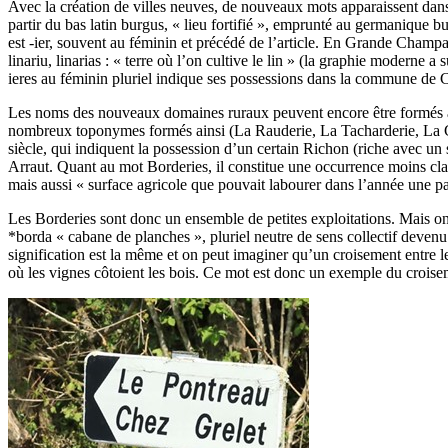
Avec la création de villes neuves, de nouveaux mots apparaissent da
partir du bas latin burgus, « lieu fortifié », emprunté au germanique b
est -ier, souvent au féminin et précédé de l’article. En Grande Champa
linariu, linarias : « terre où l’on cultive le lin » (la graphie moderne 
ieres au féminin pluriel indique ses possessions dans la commune d
Les noms des nouveaux domaines ruraux peuvent encore être formés avec
nombreux toponymes formés ainsi (La Rauderie, La Tacharderie, La
siècle, qui indiquent la possession d’un certain Richon (riche avec un 
Arraut. Quant au mot Borderies, il constitue une occurrence moins clair
mais aussi « surface agricole que pouvait labourer dans l’année une pa
Les Borderies sont donc un ensemble de petites exploitations. Mais o
*borda « cabane de planches », pluriel neutre de sens collectif devenu 
signification est la même et on peut imaginer qu’un croisement entre le
où les vignes côtoient les bois. Ce mot est donc un exemple du croise