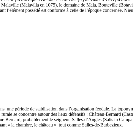
ien, Malaville (Malavilla en 1075), le domaine de Mala, Bouteville (Bota
 l’élément possédé est conforme à celle de l’époque concernée. Nieulle
ns, une période de stabilisation dans l’organisation féodale. La toponymi
ie rurale se concentre autour des lieux défensifs : Château-Bernard (Cast
que Bernard, probablement le seigneur. Salles-d’Angles (Salis in Campa
gnant « la chambre, le château », tout comme Salles-de-Barbezieux.