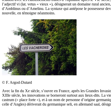
l’adjectif vi (lat. vetus « vieux »), désignerait un domaine rural anc
d’Amblinus ou d’Amelinu. La syntaxe qui antépose le possesseur devant
nouvelle, en témoigne néanmoins.
© F. Argod-Dutard
Avec la fin du Xe siècle, s’ouvre en France, après les Grandes Invasio
XIIIe siècle, les innovations se borneront surtout aux lieux-dits. La v
castrum (« place forte »), et à un nom de personne d’origine germani
celle d’Angles) dériverait du germanique seli, en allemand saal, dési