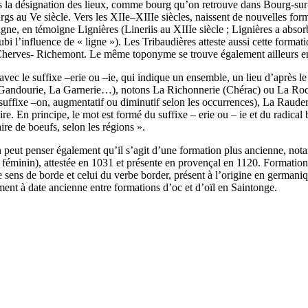
ns la désignation des lieux, comme bourg qu’on retrouve dans Bourg-su
urgs au Ve siècle. Vers les XIIe–XIIIe siècles, naissent de nouvelles for
gne, en témoigne Lignières (Lineriis au XIIIe siècle ; Lignières a absor
a subi l’influence de « ligne »). Les Tribaudières atteste aussi cette for
e Cherves- Richemont. Le même toponyme se trouve également ailleurs
 le suffixe –erie ou –ie, qui indique un ensemble, un lieu d’après le n
 Gandourie, La Garnerie…), notons La Richonnerie (Chérac) ou La R
suffixe –on, augmentatif ou diminutif selon les occurrences), La Rauderi
e. En principe, le mot est formé du suffixe – erie ou – ie et du radical 
ire de boeufs, selon les régions ».
n peut penser également qu’il s’agit d’une formation plus ancienne, not
féminin), attestée en 1031 et présente en provençal en 1120. Formation s
 sens de borde et celui du verbe border, présent à l’origine en germaniqu
ment à date ancienne entre formations d’oc et d’oïl en Saintonge.