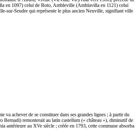
villa en 1097) celui de Boto, Ambleville (Amblavilla en 1121) celui
-sur-Seudre qui représente le plus ancien Neuville, signifiant ville
e va achever de se constituer dans ses grandes lignes ; à partir du
ro Bernadi) remonterait au latin castellum (« château »), diminutif de
nia antérieure au XVe siècle ; créée en 1793, cette commune absorba