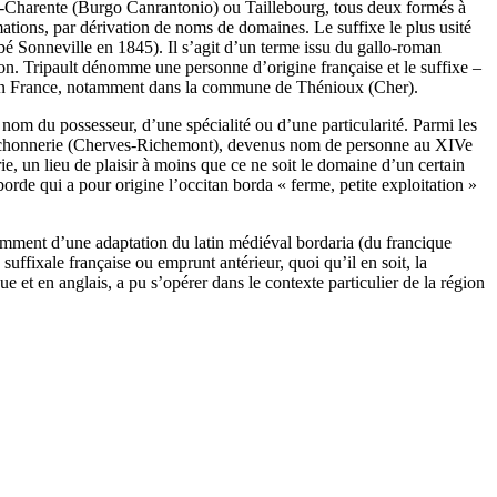
r-Charente (Burgo Canrantonio) ou Taillebourg, tous deux formés à
mations, par dérivation de noms de domaines. Le suffixe le plus usité
bé Sonneville en 1845). Il s’agit d’un terme issu du gallo-roman
mation. Tripault dénomme une personne d’origine française et le suffixe –
 en France, notamment dans la commune de Thénioux (Cher).
om du possesseur, d’une spécialité ou d’une particularité. Parmi les
ochonnerie (Cherves-Richemont), devenus nom de personne au XIVe
e, un lieu de plaisir à moins que ce ne soit le domaine d’un certain
borde qui a pour origine l’occitan borda « ferme, petite exploitation »
amment d’une adaptation du latin médiéval bordaria (du francique
uffixale française ou emprunt antérieur, quoi qu’il en soit, la
e et en anglais, a pu s’opérer dans le contexte particulier de la région