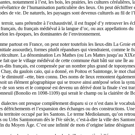
ntes, notamment à l’est, les bois, les prairies, les cultures céréalières, 
révélatrice de l’humanisation particulière des lieux. On peut déchiffrer
odes de vie. De naturels, les paysages sont devenus culturels au fil de l’
rroir, sans prétendre à l’exhaustivité, il est frappé d’y retrouver les éc
 français, du français médiéval à la langue d’oc, ou aux appellations du
, selon les époques, les dominantes de l’environnement.
omme partout en France, on peut noter toutefois les lieux-dits La Groie 
iale assourdie), formes plutôt répandues qui viendraient, comme le fran
a viticulture. La dénomination Les Mathes (ou Les Mattes jusqu’au XIXe s
e fait que le village médiéval de cette commune était bâti sur une île a
 lieux-dits français, est compensée par un nombre plus grand de toponymes
hay, du gaulois caio, qui a donné, en Poitou et Saintonge, le mot chai (
par le diminutif –ette, bien connu. Des noms de lieux remontent également à
soit un élément géographique qui se trouve ainsi antéposé selon la synt
te de son sens et le composé est devenu un dérivé dont la finale s’est tr
neuil (Bonolio en 1098-1109) qui serait le champ ou la clairière de B
 dialectes ont presque complètement disparu si ce n’est dans le vocabu
es défrichements et l’expansion des échanges ou des constructions. Un
 territoire occupé par les Santons. Le terme Mediolanum, qu’on retrouve
 ou Urbs Santonorum dès le IVe siècle, c’est-à-dire la ville des Santons
in du Moyen Âge. C’est une infinité de mots d’origine latine désignant d