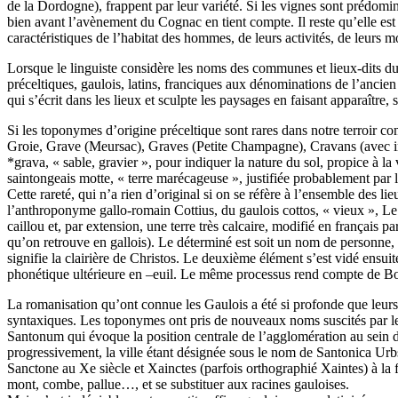
de la Dordogne), frappent par leur variété. Si les vignes sont prédomina
bien avant l’avènement du Cognac en tient compte. Il reste qu’elle est 
caractéristiques de l’habitat des hommes, de leurs activités, de leurs m
Lorsque le linguiste considère les noms des communes et lieux-dits du te
préceltiques, gaulois, latins, franciques aux dénominations de l’ancien
qui s’écrit dans les lieux et sculpte les paysages en faisant apparaître
Si les toponymes d’origine préceltique sont rares dans notre terroir c
Groie, Grave (Meursac), Graves (Petite Champagne), Cravans (avec init
*grava, « sable, gravier », pour indiquer la nature du sol, propice à l
saintongeais motte, « terre marécageuse », justifiée probablement par l
Cette rareté, qui n’a rien d’original si on se réfère à l’ensemble des
l’anthroponyme gallo-romain Cottius, du gaulois cottos, « vieux », Le C
caillou et, par extension, une terre très calcaire, modifié en français 
qu’on retrouve en gallois). Le déterminé est soit un nom de personne, 
signifie la clairière de Christos. Le deuxième élément s’est vidé ensui
phonétique ultérieure en –euil. Le même processus rend compte de Bon
La romanisation qu’ont connue les Gaulois a été si profonde que leurs
syntaxiques. Les toponymes ont pris de nouveaux noms suscités par l
Santonum qui évoque la position centrale de l’agglomération au sein du
progressivement, la ville étant désignée sous le nom de Santonica Urbs
Sanctone au Xe siècle et Xainctes (parfois orthographié Xaintes) à la f
mont, combe, pallue…, et se substituer aux racines gauloises.