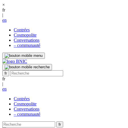
×
fr
|
en
Contrées
Cosmopolite
Conversations
– communauté
fr
|
en
Contrées
Cosmopolite
Conversations
– communauté