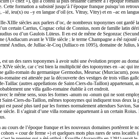
–acum (« chez »), qui a connu la plus brillante carrière à l’époque roma
e. Cette formation a subsisté jusqu’à l’époque franque puisqu’on retro
 –ié, ieu(x) ou –y en langue d’oïl (ex. Vitray, Vitry) et en –ac en langue
IIe-XIIIe siècles aux parlers d’oc, de nombreux toponymes ont gardé 
un certain Carrius, Cognac celui de Connius, nom de famille latin dér
Laudius ou d’un Gaulois Lüteus. Il en est de même de Segonzac (Secun
e (Andiacum avant le VIIIe siècle ; le terme Champagne a été rajouté 
é Andius, de Julliac-le-Coq (Julliaco en 1095), domaine de Julius, le
 un des rares toponymes à avoir subi une évolution propre au domaine 
le XIVe siècle, car c’est bien la multiplicité des toponymes en –ac qui in
domaine gallo-romain du germanique Germodus, Meursac (Murciacum), po
o-romaine est attestée par la découverte des vestiges de trois villas gall
-Taillac (autres appellations de Saint-Ciers-du-Taillon) appartenant, 
obablement une villa gallo-romaine établie à cet endroit.
s, avec le même sens, sous les formes -anum ou -onum qui ne sont emplo
Saint-Ciers-du-Taillon, mêmes toponymes qui indiquent tous deux la pr
qui est passé plus tard par les formes normalement attendues Savion, Sa
iècle. Il s’agirait d’une villa romaine appartenant à un certain Roius
us.
 au cours de l’époque franque et les nouveaux domaines portèrent le nom
lat. cohors « cour de ferme ») et quelques mots plus rares de sens locat
c’est le premier qui a été utilisé : Éraville (Ayrasvilla en 1291) serait 