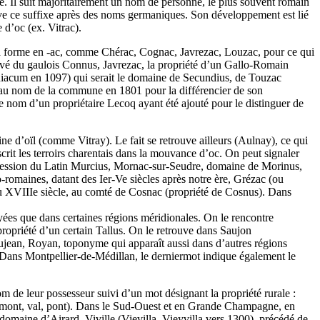
ine. Il suit majoritairement un nom de personne, le plus souvent romain
uve ce suffixe après des noms germaniques. Son développement est lié
 d’oc (ex. Vitrac).
la forme en -ac, comme Chérac, Cognac, Javrezac, Louzac, pour ce qui
ivé du gaulois Connus, Javrezac, la propriété d’un Gallo-Romain
diacum en 1097) qui serait le domaine de Secundius, de Touzac
au nom de la commune en 1801 pour la différencier de son
 nom d’un propriétaire Lecoq ayant été ajouté pour le distinguer de
d’oïl (comme Vitray). Le fait se retrouve ailleurs (Aulnay), ce qui
scrit les terroirs charentais dans la mouvance d’oc. On peut signaler
ssession du Latin Murcius, Mornac-sur-Seudre, domaine de Morinus,
o-romaines, datant des Ier-Ve siècles après notre ère, Grézac (ou
au XVIIIe siècle, au comté de Cosnac (propriété de Cosnus). Dans
yées que dans certaines régions méridionales. On le rencontre
opriété d’un certain Tallus. On le retrouve dans Saujon
ujean, Royan, toponyme qui apparaît aussi dans d’autres régions
. Dans Montpellier-de-Médillan, le derniermot indique également le
 de leur possesseur suivi d’un mot désignant la propriété rurale :
ifs (mont, val, pont). Dans le Sud-Ouest et en Grande Champagne, en
le domaine d’Airard, Viville (Vievilla, Vieyvilla vers 1300), précédé de