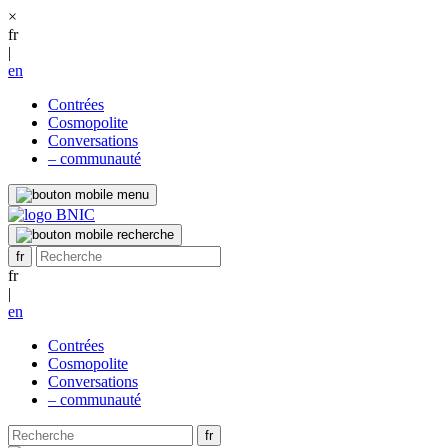
×
fr
|
en
Contrées
Cosmopolite
Conversations
– communauté
fr
|
en
Contrées
Cosmopolite
Conversations
– communauté