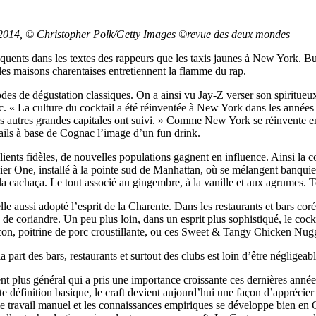
il 2014, © Christopher Polk/Getty Images ©revue des deux mondes
quents dans les textes des rappeurs que les taxis jaunes à New York. Bu
les maisons charentaises entretiennent la flamme du rap.
es de dégustation classiques. On a ainsi vu Jay-Z verser son spiritue
. « La culture du cocktail a été réinventée à New York dans les année
 les autres grandes capitales ont suivi. » Comme New York se réinvente
ails à base de Cognac l’image d’un fun drink.
nts fidèles, de nouvelles populations gagnent en influence. Ainsi la 
 One, installé à la pointe sud de Manhattan, où se mélangent banquiers d
la cachaça. Le tout associé au gingembre, à la vanille et aux agrumes. T
le aussi adopté l’esprit de la Charente. Dans les restaurants et bars c
e coriandre. Un peu plus loin, dans un esprit plus sophistiqué, le cock
 poitrine de porc croustillante, ou ces Sweet & Tangy Chicken Nugget
 part des bars, restaurants et surtout des clubs est loin d’être négligeabl
plus général qui a pris une importance croissante ces dernières années :
te définition basique, le craft devient aujourd’hui une façon d’apprécier
travail manuel et les connaissances empiriques se développe bien en Calif