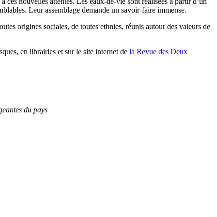
 ces nouvelles attentes. Les eaux-de-vie sont réalisées à partir d’un
x semblables. Leur assemblage demande un savoir-faire immense.
tes origines sociales, de toutes ethnies, réunis autour des valeurs de
ues, en librairies et sur le site internet de
la Revue des Deux
igeantes du pays