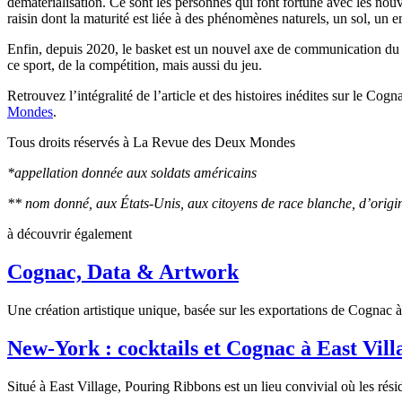
dématérialisation. Ce sont les personnes qui font fortune avec les nou
raisin dont la maturité est liée à des phénomènes naturels, un sol, u
Enfin, depuis 2020, le basket est un nouvel axe de communication du Co
ce sport, de la compétition, mais aussi du jeu.
Retrouvez l’intégralité de l’article et des histoires inédites sur le Cog
Mondes
.
Tous droits réservés à La Revue des Deux Mondes
*appellation donnée aux soldats américains
** nom donné, aux États-Unis, aux citoyens de race blanche, d’origine
à découvrir également
Cognac, Data & Artwork
Une création artistique unique, basée sur les exportations de Cognac à
New-York : cocktails et Cognac à East Vill
Situé à East Village, Pouring Ribbons est un lieu convivial où les résid