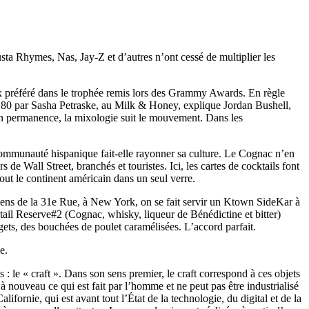
sta Rhymes, Nas, Jay-Z et d’autres n’ont cessé de multiplier les
ux préféré dans le trophée remis lors des Grammy Awards. En règle
s 80 par Sasha Petraske, au Milk & Honey, explique Jordan Bushell,
 en permanence, la mixologie suit le mouvement. Dans les
communauté hispanique fait-elle rayonner sa culture. Le Cognac n’en
e Wall Street, branchés et touristes. Ici, les cartes de cocktails font
out le continent américain dans un seul verre.
oréens de la 31e Rue, à New York, on se fait servir un Ktown SideKar à
tail Reserve#2 (Cognac, whisky, liqueur de Bénédictine et bitter)
s, des bouchées de poulet caramélisées. L’accord parfait.
e.
 le « craft ». Dans son sens premier, le craft correspond à ces objets
 à nouveau ce qui est fait par l’homme et ne peut pas être industrialisé
ornie, qui est avant tout l’État de la technologie, du digital et de la