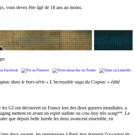
pays, vous devez être âgé de 18 ans au moins.
ger
.
Cognac dans le hors-série « L’incroyable saga du Cognac » édité
e les GI ont découvert en France lors des deux guerres mondiales, a
kaging mettent en avant un esprit sudiste ou cow-boy très wasp**. Le
tater que depuis belle lurette les deux avancent ensemble, en
tre deux assauts, les permissions à Paris leur donnent l’occasion de