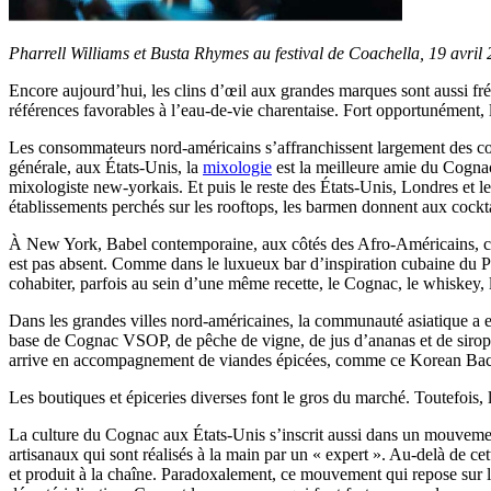
Pharrell Williams et Busta Rhymes au festival de Coachella, 19 avr
Encore aujourd’hui, les clins d’œil aux grandes marques sont aussi fré
références favorables à l’eau-de-vie charentaise. Fort opportunément, 
Les consommateurs nord-américains s’affranchissent largement des cod
générale, aux États-Unis, la
mixologie
est la meilleure amie du Cognac
mixologiste new-yorkais. Et puis le reste des États-Unis, Londres et
établissements perchés sur les rooftops, les barmen donnent aux cockt
À New York, Babel contemporaine, aux côtés des Afro-Américains, clie
est pas absent. Comme dans le luxueux bar d’inspiration cubaine du Pier
cohabiter, parfois au sein d’une même recette, le Cognac, le whiskey, 
Dans les grandes villes nord-américaines, la communauté asiatique a el
base de Cognac VSOP, de pêche de vigne, de jus d’ananas et de sirop d
arrive en accompagnement de viandes épicées, comme ce Korean Bacon,
Les boutiques et épiceries diverses font le gros du marché. Toutefois, la
La culture du Cognac aux États-Unis s’inscrit aussi dans un mouvement 
artisanaux qui sont réalisés à la main par un « expert ». Au-delà de cet
et produit à la chaîne. Paradoxalement, ce mouvement qui repose sur le 