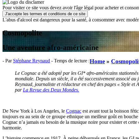
Pour visiter ce site vous devez avoir l'âge légal pour acheter et consom
J'accepte les termes et conditions de ce site
L'abus d'alcool est dangereux pour la santé, à consommer avec modér
Cosmopolite
Une aventure afro-américaine
- Par
Stéphane Reynaud
- Temps de lecture :
Home
»
Cosmopoli
Le Cognac a été adopté par les GI* afro-américains stationnés
mondiale. Depuis un siècle, il a été successivement associé au 
Reynaud, journaliste et rédacteur en chef des pages « Style et
par
La Revue des Deux Mondes.
De New York à Los Angeles, le
Cognac
est avant tout la boisson fét
toujours eu au sein de ce groupe ethnique un meilleur goût en bouche
Cognac n’a jamais eu besoin de la musique noire pour exister et cette 
harmonie.
L’histoire commence en 1917. À peine débarqués en France, les GI noir