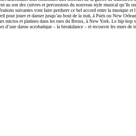
ent au son des cuivres et percussions du nouveau style musical qu’ils ont
ations suivantes vont faire perdurer ce bel accord entre la musique et l
reil pour jouer et danser jusqu’au bout de la nuit, à Paris ou New Orle
urs micros et platines dans les rues du Bronx, à New York. Le hip-hop 
ases d’une danse acrobatique – la breakdance – et recouvre les murs de mo