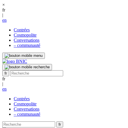
×
fr
|
en
Contrées
Cosmopolite
Conversations
– communauté
fr
|
en
Contrées
Cosmopolite
Conversations
– communauté