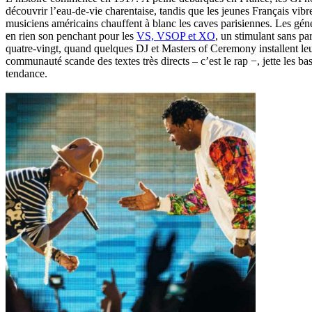
découvrir l’eau-de-vie charentaise, tandis que les jeunes Français vibr
musiciens américains chauffent à blanc les caves parisiennes. Les génér
en rien son penchant pour les
VS, VSOP et XO
, un stimulant sans pa
quatre-vingt, quand quelques DJ et Masters of Ceremony installent le
communauté scande des textes très directs – c’est le rap −, jette les b
tendance.