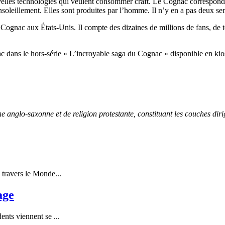
velles technologies qui veulent consommer craft. Le Cognac correspond à
n ensoleillement. Elles sont produites par l’homme. Il n’y en a pas deu
gnac aux États-Unis. Il compte des dizaines de millions de fans, de tou
nac dans le hors-série « L’incroyable saga du Cognac » disponible en kiosq
 anglo-saxonne et de religion protestante, constituant les couches dir
 travers le Monde...
age
ents viennent se ...