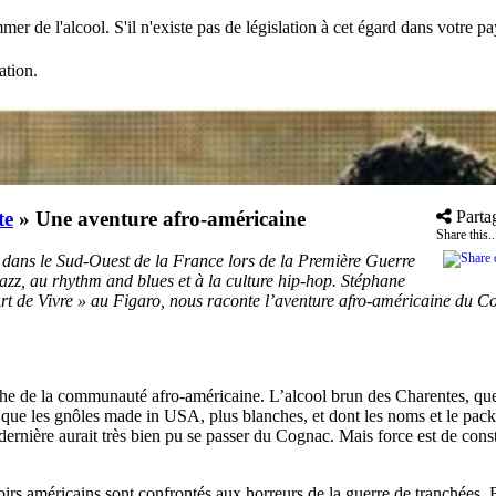
mer de l'alcool. S'il n'existe pas de législation à cet égard dans votre 
ation.
te
»
Une aventure afro-américaine
Parta
Share this..
 dans le Sud-Ouest de la France lors de la Première Guerre
jazz, au rhythm and blues et à la culture hip-hop.
Stéphane
 Art de Vivre » au Figaro, nous raconte l’aventure afro-américaine du 
iche de la communauté afro-américaine. L’alcool brun des Charentes, qu
 que les gnôles made in USA, plus blanches, et dont les noms et le pac
dernière aurait très bien pu se passer du Cognac. Mais force est de cons
s américains sont confrontés aux horreurs de la guerre de tranchées. En