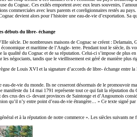
ause du Cognac. Ces exilés emportent avec eux leurs souvenirs, l’amour
ions commerciales avec leurs parents et coreligionnaires restés au pay
c devient alors pour l’histoire une eau-de-vie d’exportation. Sa qualit
Les débuts du libre- échange
VIIIe siècle. De nombreuses maisons de Cognac se créent : Delamain, G
onomique et maritime de l’Angle- terre. Pendant tout le siècle, ils von
e la qualité du Cognac et de sa réputation. Celui-ci s’impose de plus en 
r les négociants, tandis que le vieillissement est géré de manière plus r
 règne de Louis XVI et la signature d’accords de libre- échange entre l
re eau-de-vie du monde. Ils ne cesseront désormais de le promouvoir ma
. Le manifeste du 14 mai 1791 représente tout ce qui fait la réputation 
des crus des ci- devant provinces de Saintonge et d’Angoumois considér
inion qu’il n’y entre point d’eau-de-vie étrangère… » Ce texte signé par 
général et à la réputation de notre commerce ». Les siècles suivants ne 