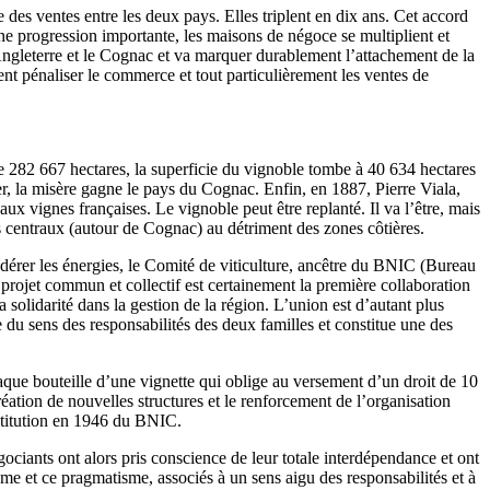
des ventes entre les deux pays. Elles triplent en dix ans. Cet accord
e progression importante, les maisons de négoce se multiplient et
’Angleterre et le Cognac et va marquer durablement l’attachement de la
ent pénaliser le commerce et tout particulièrement les ventes de
de 282 667 hectares, la superficie du vignoble tombe à 40 634 hectares
, la misère gagne le pays du Cognac. Enfin, en 1887, Pierre Viala,
ux vignes françaises. Le vignoble peut être replanté. Il va l’être, mais
s centraux (autour de Cognac) au détriment des zones côtières.
 fédérer les énergies, le Comité de viticulture, ancêtre du BNIC (Bureau
projet commun et collectif est certainement la première collaboration
a solidarité dans la gestion de la région. L’union est d’autant plus
e du sens des responsabilités des deux familles et constitue une des
aque bouteille d’une vignette qui oblige au versement d’un droit de 10
réation de nouvelles structures et le renforcement de l’organisation
stitution en 1946 du BNIC.
gociants ont alors pris conscience de leur totale interdépendance et ont
lisme et ce pragmatisme, associés à un sens aigu des responsabilités et à