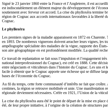
Signé le 23 janvier 1860 entre la France et l’Angleterre, il est accue
est indiscutablement un élément majeur du développement de l’économie
soutiennent avec ferveur cet accord. La crise du phylloxéra termine br
région de Cognac aux accords internationaux favorables à la liberté du 
Cognac.
Le phylloxéra
Les premiers signes de la maladie apparaissent en 1872 en Charente. T
en 1893. De nombreux vignerons doivent arracher leurs vignes, les tr
ampélographe spécialiste des maladies de la vigne, rapporte des États-U
son aire géographique en est profondément modifiée. La qualité recher
Ce travail de replantation se fait sous l’impulsion et l’engagement trè
national interprofessionnel du Cognac), est créé en 1888. Cette décisi
entre négociants et viticulteurs dans l’histoire du Cognac. Les uns et l
facile à obtenir que le Cognac apporte une richesse qui se diffuse larg
bases de l’économie du Cognac.
Au fil du temps, cette forte communauté d’intérêts ne fait que croître
centimes, la région se retrouve mobilisée et unie. Une manifestation re
régionale deviennent nécessaires. Créée en 1921, l’Union de la vitic
La crise du phylloxéra aura été le point de départ de la mise en place 
été, de leur propre initiative, à l’origine de la création de structures