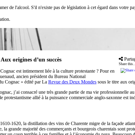
mer de l'alcool. S'il n'existe pas de législation à cet égard dans votre 
ation.
»
Aux origines d’un succès
Parta
Share this..
 Cognac est intimement liée à la culture protestante ? Pour en
aguenaud, ancien président du Bureau National
 du Cognac » édité par La
Revue des Deux Mondes
sous le titre aux or
e Cognac, j’ai consacré une très grande partie de ma vie professionnelle 
le protestantisme allié à la puissance commerciale anglo-saxonne est in
610-1620, la distillation des vins de Charente migre de la façade atlan
 la grande majorité des commerçants et bourgeois charentais sont protest
ter un coup terrible à ces familles et à l’économie du pays. Beaucoup d’