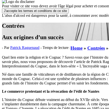
Pour visiter ce site vous devez avoir l'âge légal pour acheter et consom
J'accepte les termes et conditions de ce site
L'abus d'alcool est dangereux pour la santé, à consommer avec modér
Contrées
Aux origines d’un succès
- Par
Patrick Raguenaud
- Temps de lecture :
Home
»
Contrées
Quel lien entre la religion et le Cognac ? Savez-vous que l’histoire du
savoir plus, nous vous proposons de découvrir l’article de Patrick R
Interprofessionnel du Cognac, dans le hors-série « L’Incroyable saga
Né dans une famille de viticulteurs et de distillateurs de la région d
monde du Cognac. Celui-ci est une synthèse de plusieurs influences : 
grands faits de l’histoire du Cognac permet d’en saisir les fondements.
Le commerce protestant et la révocation de l’édit de Nantes
L’histoire du Cognac débute vraiment au début du XVIIe siècle. Vers 1
s’implanter durablement dans la campagne charentaise. À cette époque,
et Tonnay- Charente. La révocation de l’édit de Nantes en 1685 va por