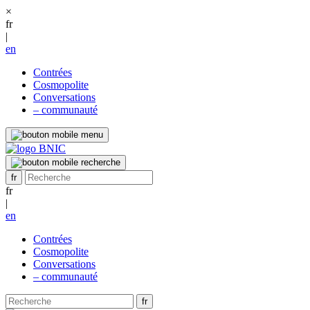
×
fr
|
en
Contrées
Cosmopolite
Conversations
– communauté
fr
|
en
Contrées
Cosmopolite
Conversations
– communauté