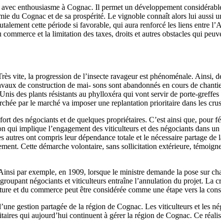
illi avec enthousiasme à Cognac. Il permet un développement considérable 
 du Cognac et de sa prospérité. Le vignoble connaît alors lui aussi un
utalement cette période si favorable, qui aura renforcé les liens entre l
commerce et la limitation des taxes, droits et autres obstacles qui peuv
rès vite, la progression de l’insecte ravageur est phénoménale. Ainsi, 
avaux de construction de mai- sons sont abandonnés en cours de chantier
nis des plants résistants au phylloxéra qui vont servir de porte-greffes a
chée par le marché va imposer une replantation prioritaire dans les cru
s fort des négociants et de quelques propriétaires. C’est ainsi que, pour
on qui implique l’engagement des viticulteurs et des négociants dans un 
es autres ont compris leur dépendance totale et le nécessaire partage de l
ement. Cette démarche volontaire, sans sollicitation extérieure, témoign
. Ainsi par exemple, en 1909, lorsque le ministre demande la pose sur ch
groupant négociants et viticulteurs entraîne l’annulation du projet. La c
ulture et du commerce peut être considérée comme une étape vers la con
d’une gestion partagée de la région de Cognac. Les viticulteurs et les né
 paritaires qui aujourd’hui continuent à gérer la région de Cognac. Ce réa