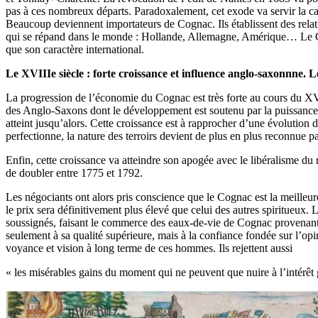
pas à ces nombreux départs. Paradoxalement, cet exode va servir la c
Beaucoup deviennent importateurs de Cognac. Ils établissent des relat
qui se répand dans le monde : Hollande, Allemagne, Amérique… Le Cogna
que son caractère international.
Le XVIIIe siècle : forte croissance et influence anglo-saxonnne. 
La progression de l’économie du Cognac est très forte au cours du X
des Anglo-Saxons dont le développement est soutenu par la puissance éc
atteint jusqu’alors. Cette croissance est à rapprocher d’une évolution d
perfectionne, la nature des terroirs devient de plus en plus reconnue pa
Enfin, cette croissance va atteindre son apogée avec le libéralisme du
de doubler entre 1775 et 1792.
Les négociants ont alors pris conscience que le Cognac est la meilleu
le prix sera définitivement plus élevé que celui des autres spiritueux
soussignés, faisant le commerce des eaux-de-vie de Cognac provenant 
seulement à sa qualité supérieure, mais à la confiance fondée sur l’op
voyance et vision à long terme de ces hommes. Ils rejettent aussi
« les misérables gains du moment qui ne peuvent que nuire à l’intérêt 