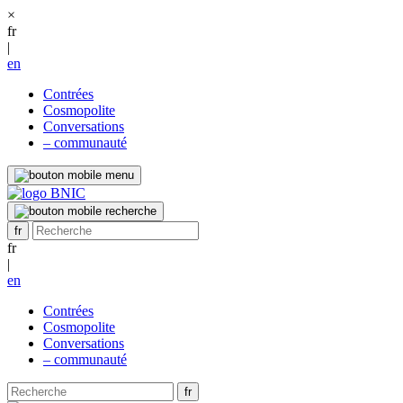
×
fr
|
en
Contrées
Cosmopolite
Conversations
– communauté
fr
|
en
Contrées
Cosmopolite
Conversations
– communauté