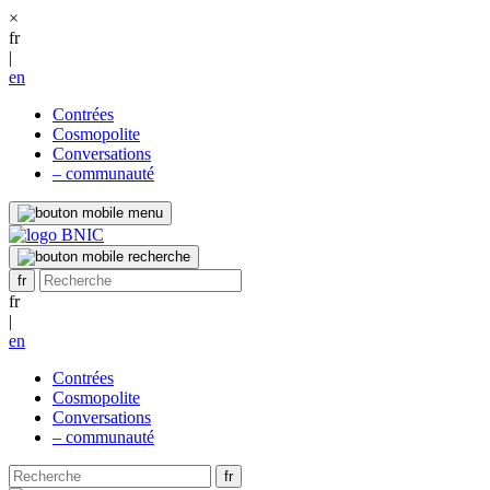
×
fr
|
en
Contrées
Cosmopolite
Conversations
– communauté
fr
|
en
Contrées
Cosmopolite
Conversations
– communauté