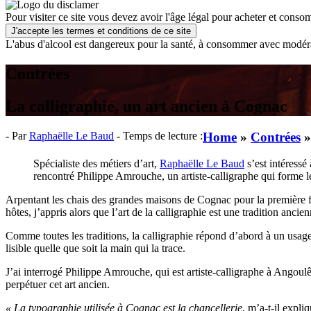
Pour visiter ce site vous devez avoir l'âge légal pour acheter et consom
J'accepte les termes et conditions de ce site
L'abus d'alcool est dangereux pour la santé, à consommer avec modér
Contrées
La calligraphie, un art ancien à Cognac
- Par
Raphaëlle Le Baud
- Temps de lecture :
Home
»
Contrées
Spécialiste des métiers d’art,
Raphaëlle Le Baud
s’est intéressé
rencontré Philippe Amrouche, un artiste-calligraphe qui forme 
Arpentant les chais des grandes maisons de Cognac pour la première fois
hôtes, j’appris alors que l’art de la calligraphie est une tradition anc
Comme toutes les traditions, la calligraphie répond d’abord à un usage. 
lisible quelle que soit la main qui la trace.
J’ai interrogé Philippe Amrouche, qui est artiste-calligraphe à Angou
perpétuer cet art ancien.
« La typographie utilisée à Cognac est la chancellerie
, m’a-t-il expli