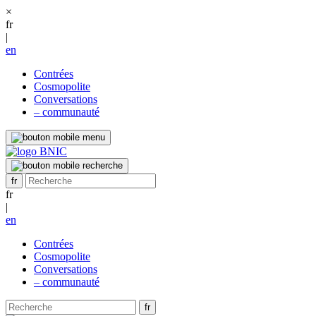
×
fr
|
en
Contrées
Cosmopolite
Conversations
– communauté
fr
|
en
Contrées
Cosmopolite
Conversations
– communauté