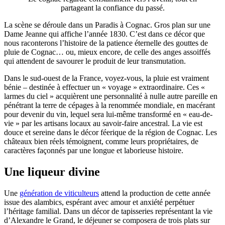
partageant la confiance du passé.
La scène se déroule dans un Paradis à Cognac. Gros plan sur une
Dame Jeanne qui affiche l’année 1830. C’est dans ce décor que
nous raconterons l’histoire de la patience éternelle des gouttes de
pluie de Cognac… ou, mieux encore, de celle des anges assoiffés
qui attendent de savourer le produit de leur transmutation.
Dans le sud-ouest de la France, voyez-vous, la pluie est vraiment
bénie – destinée à effectuer un « voyage » extraordinaire. Ces «
larmes du ciel » acquièrent une personnalité à nulle autre pareille en
pénétrant la terre de cépages à la renommée mondiale, en macérant
pour devenir du vin, lequel sera lui-même transformé en « eau-de-
vie » par les artisans locaux au savoir-faire ancestral. La vie est
douce et sereine dans le décor féerique de la région de Cognac. Les
châteaux bien réels témoignent, comme leurs propriétaires, de
caractères façonnés par une longue et laborieuse histoire.
Une liqueur divine
Une
génération de viticulteurs
attend la production de cette année
issue des alambics, espérant avec amour et anxiété perpétuer
l’héritage familial. Dans un décor de tapisseries représentant la vie
d’Alexandre le Grand, le déjeuner se composera de trois plats sur