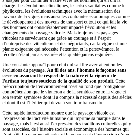
s’adapter pour continuer à faire vivre les hommes qui en ont la
charge. Les évolutions climatiques, les crises sanitaires comme le
phylloxéra, les évolutions techniques avec la mécanisation des
travaux de la vigne, mais aussi les contraintes économiques comme
le développement des moyens de transport et tout ce qui fait la vie
des hommes ont considérablement impacté l’évolution et les
changements du paysage viticole. Mais toujours les paysages
viticoles ne survécurent que grâce au courage et à l’esprit
d’entreprise des viticulteurs et des négociants, car la vigne est une
plante exigeante qui nécessite l’attention et la persévérance, la
récolte n’étant jamais assurée et la qualité jamais régulière.
Une constante apparaît pour celui qui sait lire avec attention les
évolutions du paysage.
Au fil des ans, l’homme le façonne sans
cesse en associant le respect de la nature et la rigueur de
l’artisan toujours soucieux de la qualité de son produit
. Cette
préoccupation de l’environnement n’est au fond que l’obligatoire
compréhension que le vigneron a de la symbiose entre la vigne et
son terroir, symbiose dont il a compris la nécessité depuis des siècles
et dont il est l’héritier qui devra à son tour transmettre.
Cette rapide introduction montre que le paysage viticole est
l’expression de l’activité humaine qui imprime sa marque dans le
paysage, mais il est aussi l’expression des traditions culturelles qui y
sont associées, de l’histoire sociale et économique des hommes qui
l’ont bâti. Le paysage viticole est bien pour cela l’expression d’une