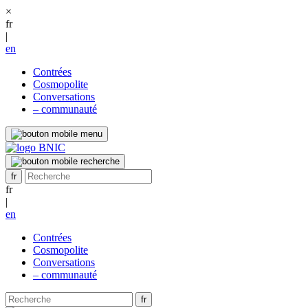
×
fr
|
en
Contrées
Cosmopolite
Conversations
– communauté
fr
|
en
Contrées
Cosmopolite
Conversations
– communauté