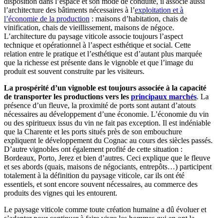
disposition dans l’espace et son mode de conduite, il associe aussi
l’architecture des bâtiments nécessaires à l’
exploitation et à
l’économie de la production
: maisons d’habitation, chais de
vinification, chais de vieillissement, maisons de négoce.
L’architecture du paysage viticole associe toujours l’aspect
technique et opérationnel à l’aspect esthétique et social. Cette
relation entre le pratique et l’esthétique est d’autant plus marquée
que la richesse est présente dans le vignoble et que l’image du
produit est souvent construite par les visiteurs.
La prospérité d’un vignoble est toujours associée à la capacité
de transporter les productions vers les
principaux marchés
. La
présence d’un fleuve, la proximité de ports sont autant d’atouts
nécessaires au développement d’une économie. L’économie du vin
ou des spiritueux issus du vin ne fait pas exception. Il est indéniable
que la Charente et les ports situés près de son embouchure
expliquent le développement du Cognac au cours des siècles passés.
D’autre vignobles ont également profité de cette situation :
Bordeaux, Porto, Jerez et bien d’autres. Ceci explique que le fleuve
et ses abords (quais, maisons de négociants, entrepôts…) participent
totalement à la définition du paysage viticole, car ils ont été
essentiels, et sont encore souvent nécessaires, au commerce des
produits des vignes qui les entourent.
Le paysage viticole comme toute création humaine a dû évoluer et