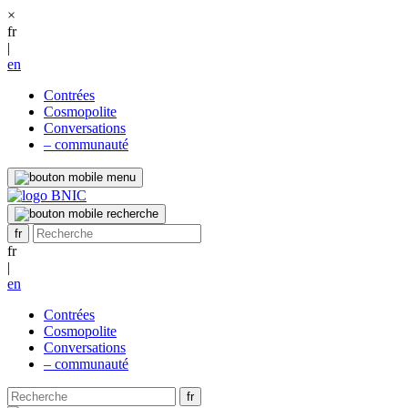
×
fr
|
en
Contrées
Cosmopolite
Conversations
– communauté
fr
|
en
Contrées
Cosmopolite
Conversations
– communauté