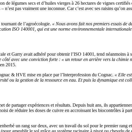
 de légumes secs et d’huiles vierges à 26 hectares de vignes certifiés 
ures – n’est pas vraiment une inconnue. Car c’est avec ses raisins qu
 le tournant de l’agroécologie.
« Nous avons fait nos premiers essais de d
ication ISO 140001, qui est une norme environnementale internationale
cale et Garry avait adhéré pour obtenir l’ISO 14001, tend néanmoins à s’e
e côté avec une conviction forte : « un retour en arrière vers la chimie 
e en 2015.
 Cognac & HVE mise en place par l’Interprofession du Cognac.
« Elle es
té ou la gestion de la ressource en eau. Et puis la dynamique est collec
rmet de partager expériences et résultats. Depuis huit ans, ils appartie
oisi de réduire les doses de cuivre en accroissant les biocontrôles à part
 enherbé un rang sur deux, avec un travail du sol pour le premier rang et
e (pour ameublir le sol grâce au système racinaire à pivot ou chevelu de