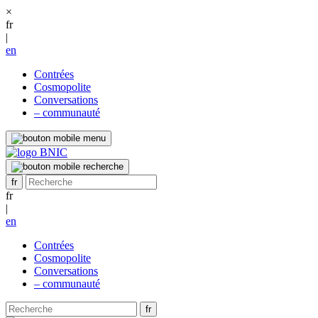
×
fr
|
en
Contrées
Cosmopolite
Conversations
– communauté
fr
|
en
Contrées
Cosmopolite
Conversations
– communauté