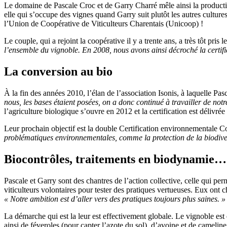
Le domaine de Pascale Croc et de Garry Charré mêle ainsi la production
elle qui s’occupe des vignes quand Garry suit plutôt les autres cult
l’Union de Coopérative de Viticulteurs Charentais (Unicoop) !
Le couple, qui a rejoint la coopérative il y a trente ans, a très tôt pris
l’ensemble du vignoble. En 2008, nous avons ainsi décroché la certif
La conversion au bio
À la fin des années 2010, l’élan de l’association Isonis, à laquelle Pas
nous, les bases étaient posées, on a donc continué à travailler de notr
l’agriculture biologique s’ouvre en 2012 et la certification est délivré
Leur prochain objectif est la double Certification environnementale
problématiques environnementales, comme la protection de la biodiversi
Biocontrôles, traitements en biodynamie…
Pascale et Garry sont des chantres de l’action collective, celle qui pe
viticulteurs volontaires pour tester des pratiques vertueuses. Eux ont ch
« Notre ambition est d’aller vers des pratiques toujours plus saines. »
La démarche qui est la leur est effectivement globale. Le vignoble est
ainsi de féveroles (pour capter l’azote du sol), d’avoine et de camelin