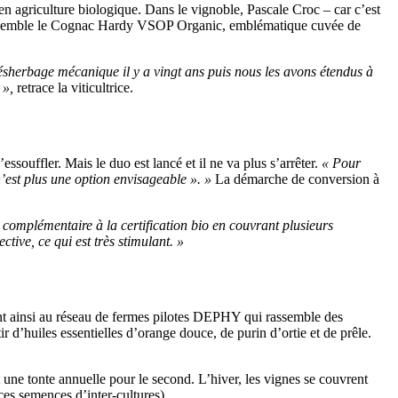
en agriculture biologique. Dans le vignoble, Pascale Croc – car c’est
’on assemble le Cognac Hardy VSOP Organic, emblématique cuvée de
ésherbage mécanique il y a vingt ans puis nous les avons étendus à
 »,
retrace la viticultrice.
ssouffler. Mais le duo est lancé et il ne va plus s’arrêter.
« Pour
n’est plus une option envisageable ». »
La démarche de conversion à
t complémentaire à la certification bio en couvrant plusieurs
tive, ce qui est très stimulant. »
nnent ainsi au réseau de fermes pilotes DEPHY qui rassemble des
ir d’huiles essentielles d’orange douce, de purin d’ortie et de prêle.
 une tonte annuelle pour le second. L’hiver, les vignes se couvrent
 ces semences d’inter-cultures).