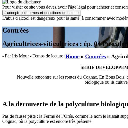
Pour visiter ce site vous devez avoir l'âge légal pour acheter et consom
J'accepte les termes et conditions de ce site
L'abus d'alcool est dangereux pour la santé, à consommer avec modér
Contrées
Agricultrices-viticultrices : ép. 04 Pascale
- Par Iris Mour
- Temps de lecture :
Home
»
Contrées
»
Agricul
SERIE DEVELOPPE
Nouvelle rencontre sur les routes du Cognac. En Bons Bois, c
biologique où ils cultive
A la découverte de la polyculture biologiq
Pas de fausse piste :
l
a Ferme de l’Orée, comme le nom le laissait suppo
Cognac, où la polyculture est encore très présente.