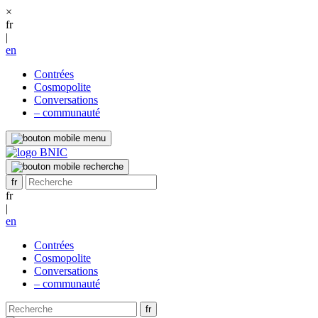
×
fr
|
en
Contrées
Cosmopolite
Conversations
– communauté
fr
|
en
Contrées
Cosmopolite
Conversations
– communauté