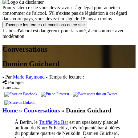
Pour visiter ce site vous devez avoir l'âge légal pour acheter et
consommer de l'alcool. S'il n'existe pas de législation à cet égard
dans votre pays, vous devez être âgé de 18 ans au moins.
J'accepte les termes et conditions de ce site
L'abus d'alcool est dangereux pour la santé, à consommer avec
modération.
Conversations
Damien Guichard
- Par
Marie Raymond
- Temps de lecture :
Partager
Share this...
Home
»
Conversations
»
Damien Guichard
À Berlin, le
Truffle Pig Bar
est un speakeasy planqué
au fond du Kauz & Kiebitz, très fréquenté bar à bières
du populaire quartier de Neukölln. Damien Guichard,