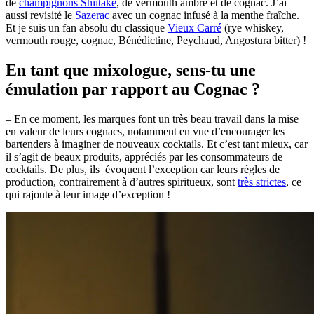
de
champignons Shiitaké
, de vermouth ambré et de cognac. J’ai
aussi revisité le
Sazerac
avec un cognac infusé à la menthe fraîche.
Et je suis un fan absolu du classique
Vieux Carré
(rye whiskey,
vermouth rouge, cognac, Bénédictine, Peychaud, Angostura bitter) !
En tant que mixologue, sens-tu une
émulation par rapport au Cognac ?
– En ce moment, les marques font un très beau travail dans la mise
en valeur de leurs cognacs, notamment en vue d’encourager les
bartenders à imaginer de nouveaux cocktails. Et c’est tant mieux, car
il s’agit de beaux produits, appréciés par les consommateurs de
cocktails. De plus, ils évoquent l’exception car leurs règles de
production, contrairement à d’autres spiritueux, sont
très strictes
, ce
qui rajoute à leur image d’exception !