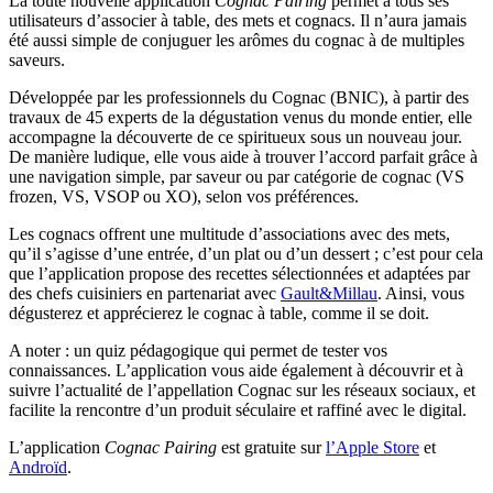
La toute nouvelle application
Cognac Pairing
permet à tous ses
utilisateurs d’associer à table, des mets et cognacs. Il n’aura jamais
été aussi simple de conjuguer les arômes du cognac à de multiples
saveurs.
Développée par les professionnels du Cognac (BNIC), à partir des
travaux de 45 experts de la dégustation venus du monde entier, elle
accompagne la découverte de ce spiritueux sous un nouveau jour.
De manière ludique, elle vous aide à trouver l’accord parfait grâce à
une navigation simple, par saveur ou par catégorie de cognac (VS
frozen, VS, VSOP ou XO), selon vos préférences.
Les cognacs offrent une multitude d’associations avec des mets,
qu’il s’agisse d’une entrée, d’un plat ou d’un dessert ; c’est pour cela
que l’application propose des recettes sélectionnées et adaptées par
des chefs cuisiniers en partenariat avec
Gault&Millau
. Ainsi, vous
dégusterez et apprécierez le cognac à table, comme il se doit.
A noter : un quiz pédagogique qui permet de tester vos
connaissances. L’application vous aide également à découvrir et à
suivre l’actualité de l’appellation Cognac sur les réseaux sociaux, et
facilite la rencontre d’un produit séculaire et raffiné avec le digital.
L’application
Cognac Pairing
est gratuite sur
l’Apple Store
et
Androïd
.