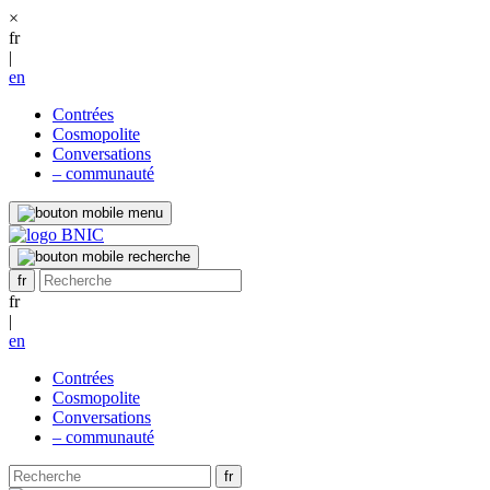
×
fr
|
en
Contrées
Cosmopolite
Conversations
– communauté
fr
|
en
Contrées
Cosmopolite
Conversations
– communauté