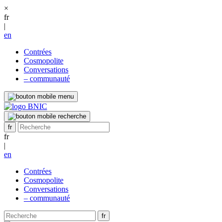
×
fr
|
en
Contrées
Cosmopolite
Conversations
– communauté
fr
|
en
Contrées
Cosmopolite
Conversations
– communauté