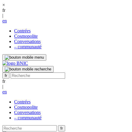
×
fr
|
en
Contrées
Cosmopolite
Conversations
– communauté
fr
|
en
Contrées
Cosmopolite
Conversations
– communauté