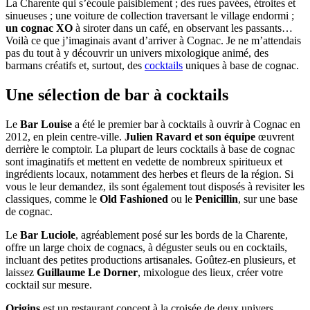
La Charente qui s’écoule paisiblement ; des rues pavées, étroites et
sinueuses ; une voiture de collection traversant le village endormi ;
un cognac XO
à siroter dans un café, en observant les passants…
Voilà ce que j’imaginais avant d’arriver à Cognac. Je ne m’attendais
pas du tout à y découvrir un univers mixologique animé, des
barmans créatifs et, surtout, des
cocktails
uniques à base de cognac.
Une sélection de bar à cocktails
Le
Bar Louise
a été le premier bar à cocktails à ouvrir à Cognac en
2012, en plein centre-ville.
Julien Ravard et son équipe
œuvrent
derrière le comptoir. La plupart de leurs cocktails à base de cognac
sont imaginatifs et mettent en vedette de nombreux spiritueux et
ingrédients locaux, notamment des herbes et fleurs de la région. Si
vous le leur demandez, ils sont également tout disposés à revisiter les
classiques, comme le
Old Fashioned
ou le
Penicillin
, sur une base
de cognac.
Le
Bar Luciole
, agréablement posé sur les bords de la Charente,
offre un large choix de cognacs, à déguster seuls ou en cocktails,
incluant des petites productions artisanales. Goûtez-en plusieurs, et
laissez
Guillaume Le Dorner
, mixologue des lieux, créer votre
cocktail sur mesure.
Origins
est un restaurant concept à la croisée de deux univers