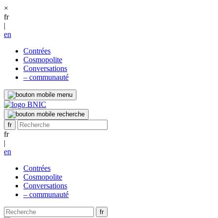
×
fr
|
en
Contrées
Cosmopolite
Conversations
– communauté
fr
|
en
Contrées
Cosmopolite
Conversations
– communauté