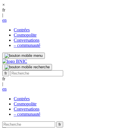
×
fr
|
en
Contrées
Cosmopolite
Conversations
– communauté
fr
|
en
Contrées
Cosmopolite
Conversations
– communauté