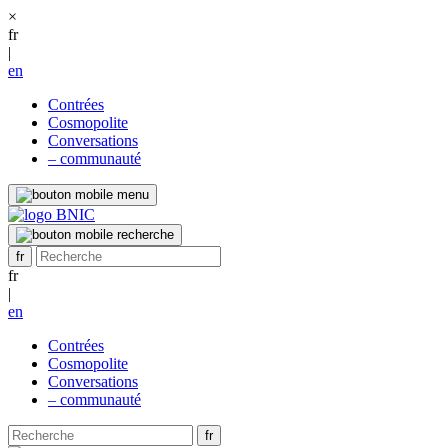
×
fr
|
en
Contrées
Cosmopolite
Conversations
– communauté
fr
|
en
Contrées
Cosmopolite
Conversations
– communauté