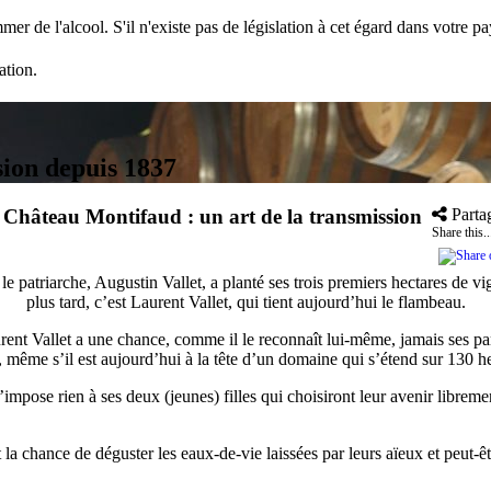
mer de l'alcool. S'il n'existe pas de législation à cet égard dans votre 
ation.
sion depuis 1837
»
Château Montifaud : un art de la transmission
Parta
Share this..
le patriarche, Augustin Vallet, a planté ses trois premiers hectares de
plus tard, c’est Laurent Vallet, qui tient aujourd’hui le flambeau.
rent Vallet a une chance, comme il le reconnaît lui-même, jamais ses pa
e, même s’il est aujourd’hui à la tête d’un domaine qui s’étend sur 130 h
n’impose rien à ses deux (jeunes) filles qui choisiront leur avenir libre
ont la chance de déguster les eaux-de-vie laissées par leurs aïeux et peu