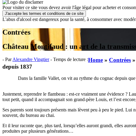
Pour visiter ce site vous devez avoir l'âge légal pour acheter et consom
J'accepte les termes et conditions de ce site
L'abus d'alcool est dangereux pour la santé, à consommer avec modér
Contrées
Château Montifaud : un art de la transmis
- Par
Alexandre Vingtier
- Temps de lecture :
Home
»
Contrées
depuis 1837
Dans la famille Vallet, on vit au rythme du cognac depuis que 
Justement, reprendre le flambeau : est-ce vraiment une évidence ? Lau
tout petit, quand il accompagnait son grand-père Louis, et l’est encor
Ses parents sont toujours présents mais lèvent peu à peu le pied. Lui 
souvent, du bureau au chai.
Et il leur raconte que, plus tard, lorsqu’elles auront grandi, elles aur
produites par plusieurs générations…