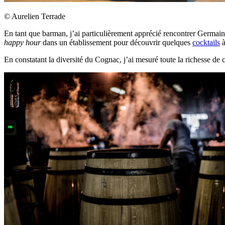
© Aurelien Terrade
En tant que barman, j’ai particulièrement apprécié rencontrer Germai
happy hour
dans un établissement pour découvrir quelques
cocktails
à
En constatant la diversité du Cognac, j’ai mesuré toute la richesse de c