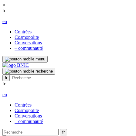
×
fr
|
en
Contrées
Cosmopolite
Conversations
– communauté
fr
|
en
Contrées
Cosmopolite
Conversations
– communauté