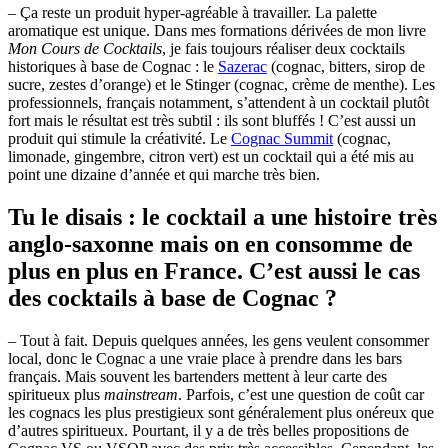
– Ça reste un produit hyper-agréable à travailler. La palette
aromatique est unique. Dans mes formations dérivées de mon livre
Mon Cours de Cocktails
, je fais toujours réaliser deux cocktails
historiques à base de Cognac : le
Sazerac
(cognac, bitters, sirop de
sucre, zestes d’orange) et le Stinger (cognac, crème de menthe). Les
professionnels, français notamment, s’attendent à un cocktail plutôt
fort mais le résultat est très subtil : ils sont bluffés ! C’est aussi un
produit qui stimule la créativité. Le
Cognac Summit
(cognac,
limonade, gingembre, citron vert) est un cocktail qui a été mis au
point une dizaine d’année et qui marche très bien.
Tu le disais : le cocktail a une histoire très
anglo-saxonne mais on en consomme de
plus en plus en France. C’est aussi le cas
des cocktails à base de Cognac ?
– Tout à fait. Depuis quelques années, les gens veulent consommer
local, donc le Cognac a une vraie place à prendre dans les bars
français. Mais souvent les bartenders mettent à leur carte des
spiritueux plus
mainstream
. Parfois, c’est une question de coût car
les cognacs les plus prestigieux sont généralement plus onéreux que
d’autres spiritueux. Pourtant, il y a de très belles propositions de