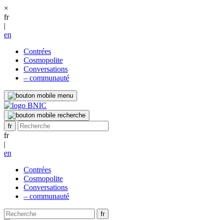
×
fr
|
en
Contrées
Cosmopolite
Conversations
– communauté
fr
|
en
Contrées
Cosmopolite
Conversations
– communauté